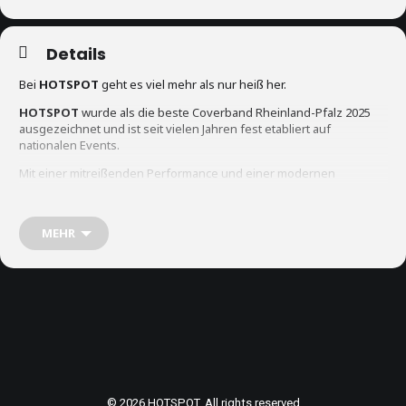
Details
Bei
HOTSPOT
geht es viel mehr als nur heiß her.
HOTSPOT
wurde als die beste Coverband Rheinland-Pfalz 2025
ausgezeichnet und ist seit vielen Jahren fest etabliert auf
nationalen Events.
Mit einer mitreißenden Performance und einer modernen
Showtechnik bietet
HOTSPOT
eine Garantie in Sachen perfektes
Entertainment. Die atemberaubende Live-Show macht auf jeder
Party die Nacht zum Tag.
MEHR
Egal ob aktuelle Dancehits, Charts oder Rock & Pop.
HOTSPOT
gelingt es immer, zusammen mit dem Publikum eine
unvergessliche Party zu feiern.
© 2026 HOTSPOT. All rights reserved